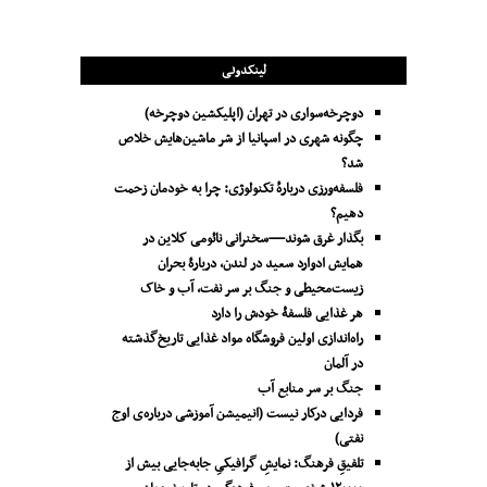
لینکدونی
دوچرخه‌سواری در تهران (اپلیکشین دوچرخه)
چگونه شهری در اسپانیا از شر ماشین‌هایش خلاص
شد؟
فلسفه‌ورزی دربارهٔ تکنولوژی: چرا به خودمان زحمت
دهیم؟
بگذار غرق شوند—سخنرانی نائومی کلاین در
همایش ادوارد سعید در لندن، دربارۀ بحران
زیست‌محیطی و جنگ بر سر نفت، آب و خاک
هر غذایی فلسفۀ خودش را دارد
راه‌اندازی اولین فروشگاه مواد غذایی تاریخ‌گذشته
در آلمان
جنگ بر سر منابع آب
فردایی درکار نیست (انیمیشن آموزشی درباره‌ی اوج
نفتی)
تلفیقِ فرهنگ: نمایشِ گرافیکیِ جا‌به‌جایی بیش از