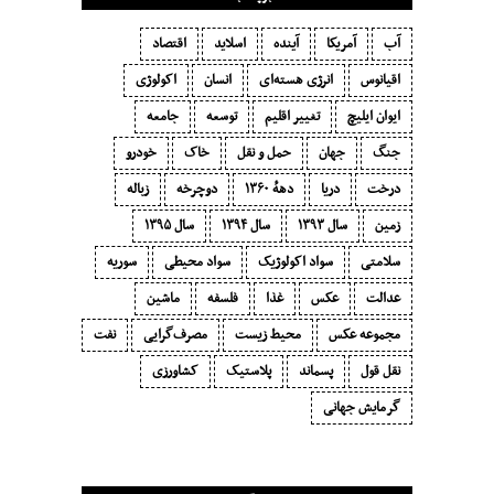
آب
آمریکا
آینده
اسلاید
اقتصاد
اقیانوس
انرژی هسته‌ای
انسان
اکولوژی
ایوان ایلیچ
تغییر اقلیم
توسعه
جامعه
جنگ
جهان
حمل و نقل
خاک
خودرو
درخت
دریا
دههٔ ۱‍۳۶۰
دوچرخه
زباله
زمین
سال ۱۳۹۳
سال ۱۳۹۴
سال ۱۳۹۵
سلامتی
سواد اکولوژیک
سواد محیطی
سوریه
عدالت
عکس
غذا
فلسفه
ماشین
مجموعه عکس
محیط زیست
مصرف‌گرایی‬
نفت
نقل قول
پسماند
پلاستیک
کشاورزی
گرمایش جهانی