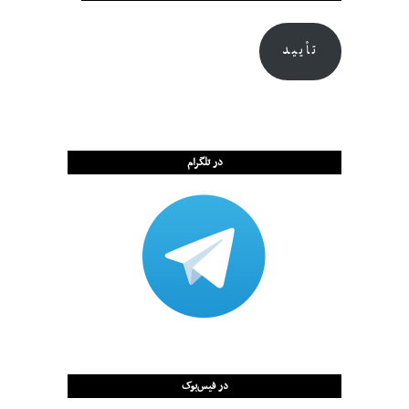
تأیید
در تلگرام
در فیس‌بوک