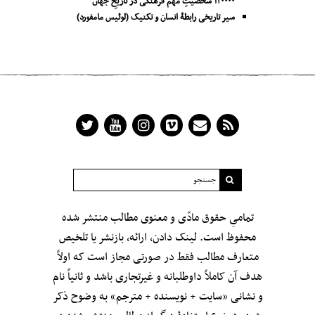
۱۲۰۰۰۰ شخصیتِ مهم فرهنگی در تاریخِ جهان
سیر تاریخی رابطۀ انسان و تکنیک (لوئیس مامفورد)
تمامیِ حقوق مادّی و معنوی مطالب منتشر شده
محفوظ است. لینک دادن، ارائه، بازنشر یا تلخیص
متعارف مطالب فقط در صورتی مجاز است که اولاً
هدف آن کاملاً داوطلبانه و غیرتجاری باشد و ثانیاً نام
و نشانی «سایت + نویسنده + مترجم» به وضوح ذکر