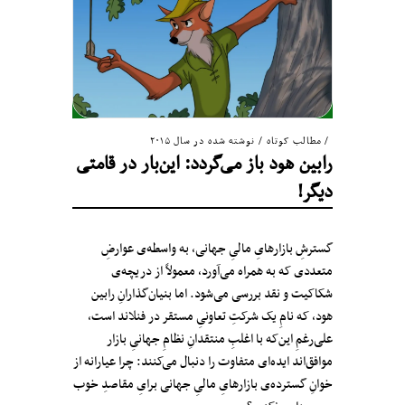
مطالب کوتاه
/
نوشته شده در سال ۲۰۱۵
رابین هود باز می‌گردد: این‌بار در قامتی
دیگر!
گسترشِ بازارهایِ مالیِ جهانی، به واسطه‌ی عوارضِ
متعددی که به همراه می‌آورد، معمولاً از دریچه‌ی
شکاکیت و نقد بررسی می‌شود. اما بنیان‌گذارانِ رابین
هود، که نامِ یک شرکتِ تعاونیِ مستقر در فنلاند است،
علی‌رغمِ این‌که با اغلبِ‌ منتقدانِ نظامِ جهانیِ بازار
موافق‌اند ایده‌ای متفاوت را دنبال می‌کنند: چرا عیارانه از
خوانِ گسترده‌ی بازارهایِ مالیِ جهانی برایِ مقاصدِ خوب