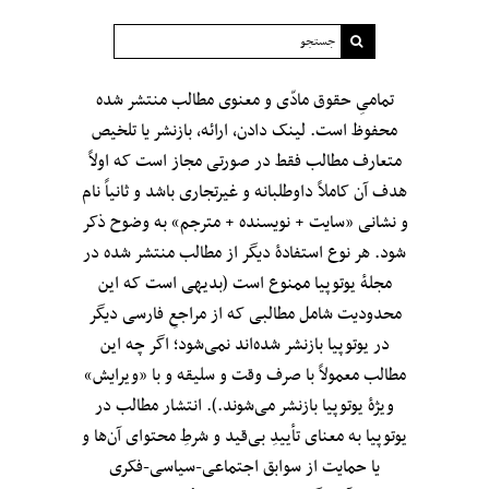
تمامیِ حقوق مادّی و معنوی مطالب منتشر شده
محفوظ است. لینک دادن، ارائه، بازنشر یا تلخیص
متعارف مطالب فقط در صورتی مجاز است که اولاً
هدف آن کاملاً داوطلبانه و غیرتجاری باشد و ثانیاً نام
و نشانی «سایت + نویسنده + مترجم» به وضوح ذکر
شود. هر نوع استفادهٔ دیگر از مطالب منتشر شده در
مجلهٔ یوتوپیا ممنوع است (بدیهی است که این
محدودیت شامل مطالبی که از مراجعِ فارسی دیگر
در یوتوپیا بازنشر شده‌اند نمی‌شود؛ اگر چه این
مطالب معمولاً با صرف وقت و سلیقه و با «ویرایش»
ویژهٔ یوتوپیا بازنشر می‌شوند.). انتشار مطالب در
یوتوپیا به معنای تأییدِ بی‌قید‌ و شرطِ محتوای آن‌ها و
یا حمایت از سوابق اجتماعی-سیاسی-فکری