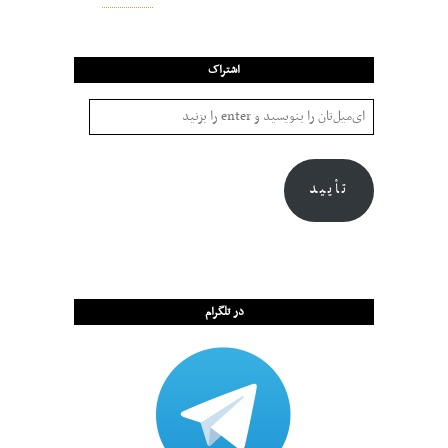
اشتراک
تأیید
در تلگرام