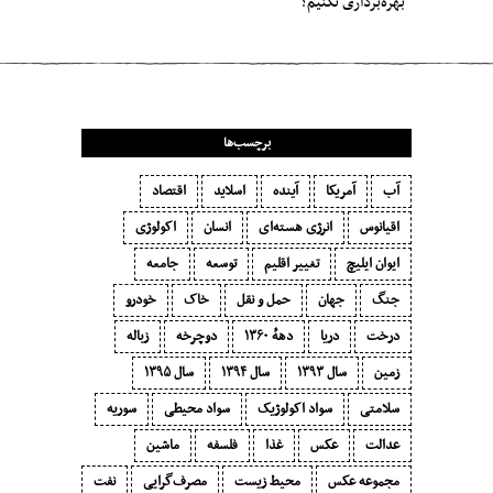
بهره‌برداری نکنیم؟
برچسب‌ها
آب
آمریکا
آینده
اسلاید
اقتصاد
اقیانوس
انرژی هسته‌ای
انسان
اکولوژی
ایوان ایلیچ
تغییر اقلیم
توسعه
جامعه
جنگ
جهان
حمل و نقل
خاک
خودرو
درخت
دریا
دههٔ ۱‍۳۶۰
دوچرخه
زباله
زمین
سال ۱۳۹۳
سال ۱۳۹۴
سال ۱۳۹۵
سلامتی
سواد اکولوژیک
سواد محیطی
سوریه
عدالت
عکس
غذا
فلسفه
ماشین
مجموعه عکس
محیط زیست
مصرف‌گرایی‬
نفت