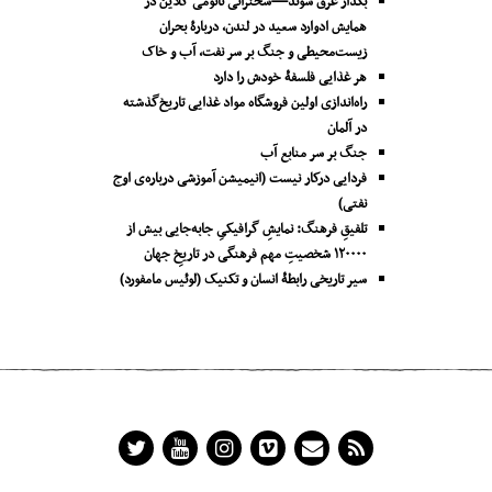
بگذار غرق شوند—سخنرانی نائومی کلاین در
همایش ادوارد سعید در لندن، دربارۀ بحران
زیست‌محیطی و جنگ بر سر نفت، آب و خاک
هر غذایی فلسفۀ خودش را دارد
راه‌اندازی اولین فروشگاه مواد غذایی تاریخ‌گذشته
در آلمان
جنگ بر سر منابع آب
فردایی درکار نیست (انیمیشن آموزشی درباره‌ی اوج
نفتی)
تلفیقِ فرهنگ: نمایشِ گرافیکیِ جا‌به‌جایی بیش از
۱۲۰۰۰۰ شخصیتِ مهم فرهنگی در تاریخِ جهان
سیر تاریخی رابطۀ انسان و تکنیک (لوئیس مامفورد)