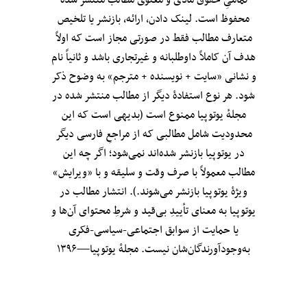
محفوظ است. لینک دادن، ارائه، بازنشر یا تلخیص
متعارف مطالب فقط در صورتی مجاز است که اولاً
هدف آن کاملاً داوطلبانه و غیرتجاری باشد و ثانیاً نام
و نشانی «سایت + نویسنده + مترجم» به وضوح ذکر
شود. هر نوع استفادهٔ دیگر از مطالب منتشر شده در
مجلهٔ یوتوپیا ممنوع است (بدیهی است که این
محدودیت شامل مطالبی که از مراجعِ فارسی دیگر
در یوتوپیا بازنشر شده‌اند نمی‌شود؛ اگر چه این
مطالب معمولاً با صرف وقت و سلیقه و با «ویرایش»
ویژهٔ یوتوپیا بازنشر می‌شوند.). انتشار مطالب در
یوتوپیا به معنای تأییدِ بی‌قید‌ و شرطِ محتوای آن‌ها و
یا حمایت از سوابق اجتماعی-سیاسی-فکری
به‌وجودآورندگان‌شان نیست. مجلهٔ یوتوپیا—۱۳۹۶