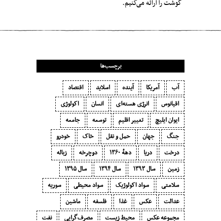
گوشت را ارائه می‌کنیم.
برچسب‌ها
آب
آمریکا
آینده
اسلاید
اقتصاد
اقیانوس
انرژی هسته‌ای
انسان
اکولوژی
ایوان ایلیچ
تغییر اقلیم
توسعه
جامعه
جنگ
جهان
حمل و نقل
خاک
خودرو
درخت
دریا
دههٔ ۱‍۳۶۰
دوچرخه
زباله
زمین
سال ۱۳۹۳
سال ۱۳۹۴
سال ۱۳۹۵
سلامتی
سواد اکولوژیک
سواد محیطی
سوریه
عدالت
عکس
غذا
فلسفه
ماشین
مجموعه عکس
محیط زیست
مصرف‌گرایی‬
نفت