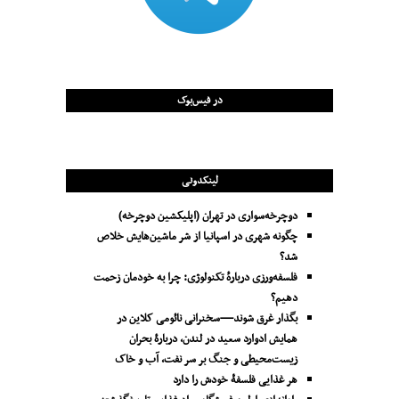
در فیس‌بوک
لینکدونی
دوچرخه‌سواری در تهران (اپلیکشین دوچرخه)
چگونه شهری در اسپانیا از شر ماشین‌هایش خلاص
شد؟
فلسفه‌ورزی دربارهٔ تکنولوژی: چرا به خودمان زحمت
دهیم؟
بگذار غرق شوند—سخنرانی نائومی کلاین در
همایش ادوارد سعید در لندن، دربارۀ بحران
زیست‌محیطی و جنگ بر سر نفت، آب و خاک
هر غذایی فلسفۀ خودش را دارد