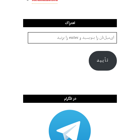
اشتراک
تأیید
در تلگرام